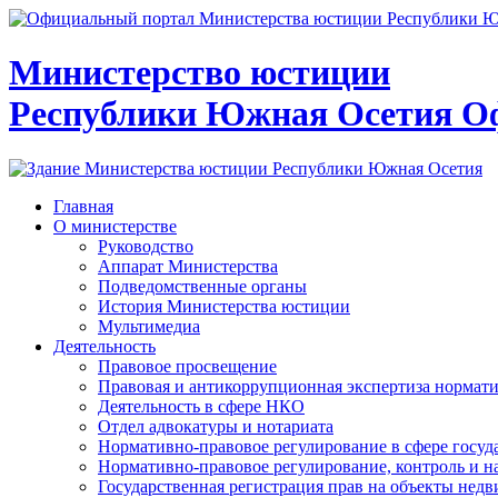
Министерство юстиции
Республики Южная Осетия
О
Главная
О министерстве
Руководство
Аппарат Министерства
Подведомственные органы
История Министерства юстиции
Мультимедиа
Деятельность
Правовое просвещение
Правовая и антикоррупционная экспертиза нормат
Деятельность в сфере НКО
Отдел адвокатуры и нотариата
Нормативно-правовое регулирование в сфере госу
Нормативно-правовое регулирование, контроль и н
Государственная регистрация прав на объекты недв