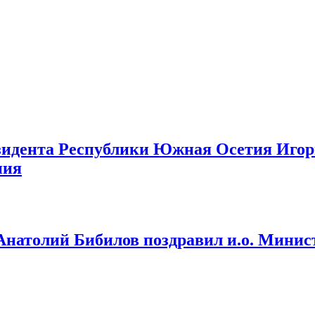
зидента Республики Южная Осетия Игорь
ния
натолий Бибилов поздравил и.о. Минис