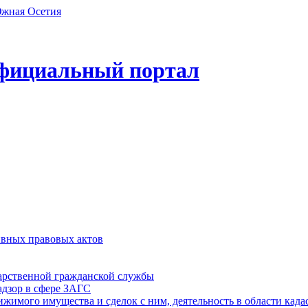
фициальный портал
ивных правовых актов
дарственной гражданской службы
адзор в сфере ЗАГС
ижимого имущества и сделок с ним, деятельность в области када