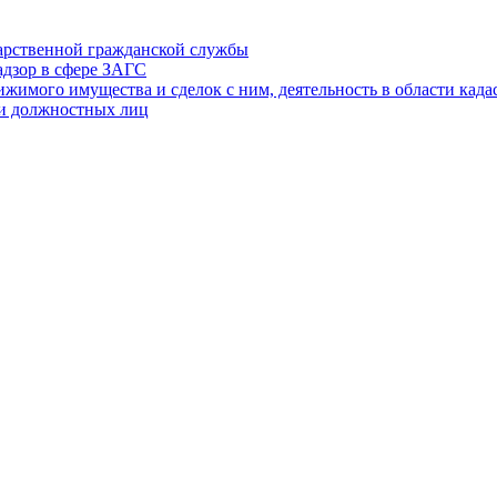
дарственной гражданской службы
адзор в сфере ЗАГС
ижимого имущества и сделок с ним, деятельность в области када
 и должностных лиц