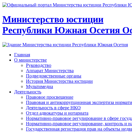
Министерство юстиции
Республики Южная Осетия
О
Главная
О министерстве
Руководство
Аппарат Министерства
Подведомственные органы
История Министерства юстиции
Мультимедиа
Деятельность
Правовое просвещение
Правовая и антикоррупционная экспертиза нормат
Деятельность в сфере НКО
Отдел адвокатуры и нотариата
Нормативно-правовое регулирование в сфере госу
Нормативно-правовое регулирование, контроль и н
Государственная регистрация прав на объекты недв