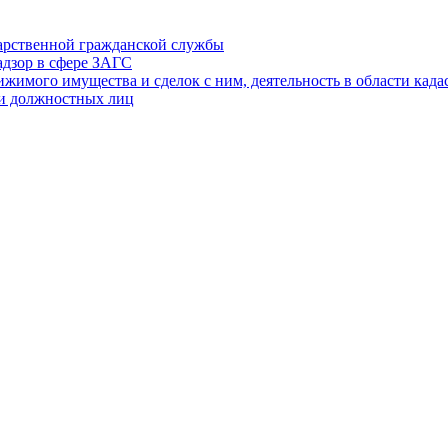
дарственной гражданской службы
адзор в сфере ЗАГС
ижимого имущества и сделок с ним, деятельность в области када
 и должностных лиц