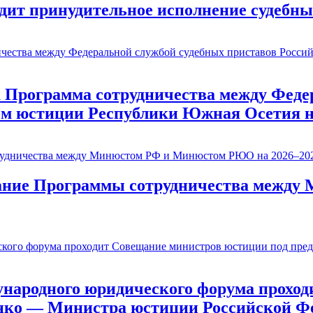
одит принудительное исполнение судебн
Программа сотрудничества между Федер
м юстиции Республики Южная Осетия на
исание Программы сотрудничества меж
ународного юридического форума проход
нко — Министра юстиции Российской Ф