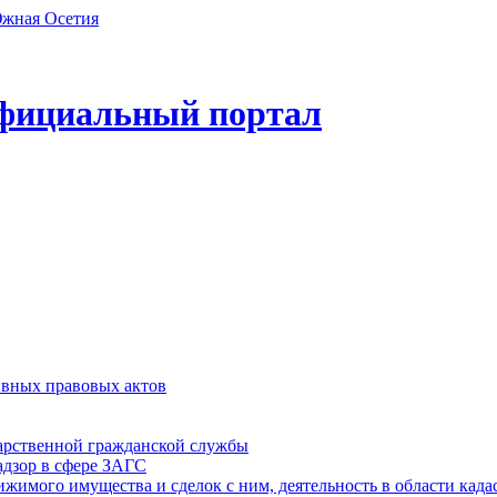
фициальный портал
ивных правовых актов
дарственной гражданской службы
адзор в сфере ЗАГС
ижимого имущества и сделок с ним, деятельность в области када