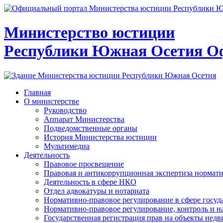
Министерство юстиции
Республики Южная Осетия
О
Главная
О министерстве
Руководство
Аппарат Министерства
Подведомственные органы
История Министерства юстиции
Мультимедиа
Деятельность
Правовое просвещение
Правовая и антикоррупционная экспертиза нормат
Деятельность в сфере НКО
Отдел адвокатуры и нотариата
Нормативно-правовое регулирование в сфере госу
Нормативно-правовое регулирование, контроль и н
Государственная регистрация прав на объекты недв