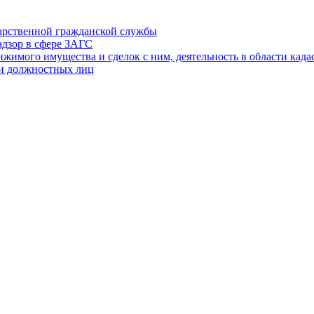
дарственной гражданской службы
адзор в сфере ЗАГС
ижимого имущества и сделок с ним, деятельность в области када
 и должностных лиц