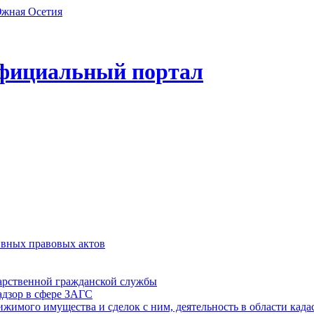
фициальный портал
ивных правовых актов
дарственной гражданской службы
адзор в сфере ЗАГС
ижимого имущества и сделок с ним, деятельность в области када