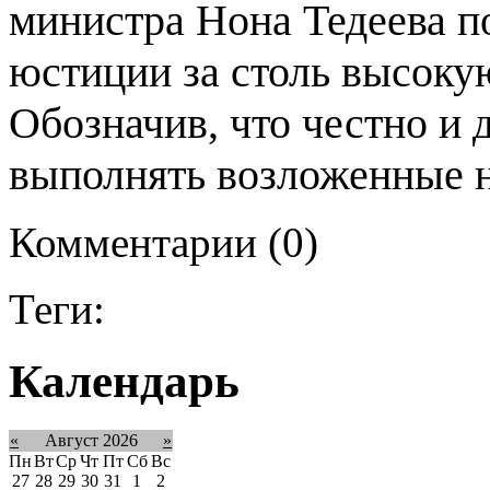
министра Нона Тедеева п
юстиции за столь высоку
Обозначив, что честно и 
выполнять возложенные н
Комментарии (0)
Теги:
Календарь
«
Август 2026
»
Пн
Вт
Ср
Чт
Пт
Сб
Вс
27
28
29
30
31
1
2