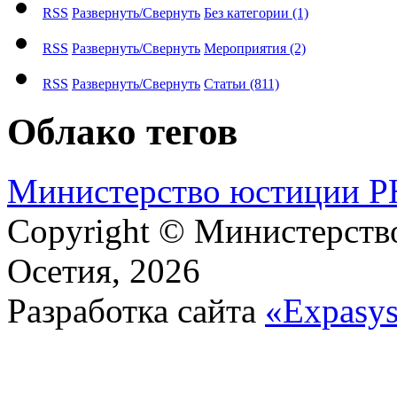
RSS
Развернуть/Свернуть
Без категории
(1)
RSS
Развернуть/Свернуть
Мероприятия
(2)
RSS
Развернуть/Свернуть
Статьи
(811)
Облако тегов
М​и​н​и​с​т​е​р​с​т​в​о​ ​ю​с​т​и​ц​и​и
Copyright © Министерст
Осетия, 2026
Разработка сайта
«Expasy