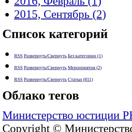
2016, Февраль
(1)
2015, Сентябрь
(2)
Список категорий
RSS
Развернуть/Свернуть
Без категории
(1)
RSS
Развернуть/Свернуть
Мероприятия
(2)
RSS
Развернуть/Свернуть
Статьи
(811)
Облако тегов
М​и​н​и​с​т​е​р​с​т​в​о​ ​ю​с​т​и​ц​и​и
Copyright © Министерст